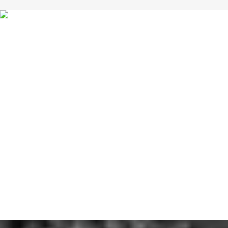
voluntariado y la solidaridad intergeneracional entre m
Basado en:
Un carácter familiar
Amplia participación solidaria de artistas y público
Innovador. Alejado del formato estandarizado de con
Formato reeditable con nuevos contenidos