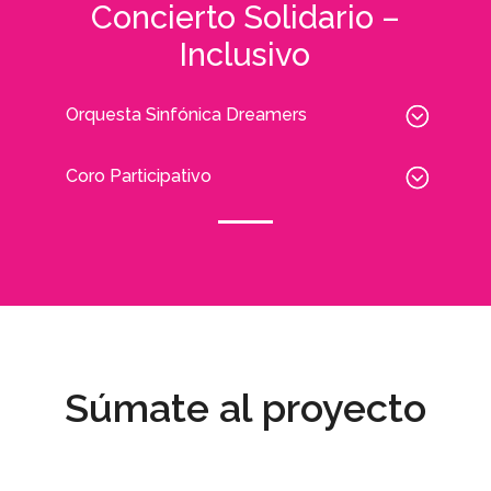
Concierto Solidario –
Inclusivo
Orquesta Sinfónica Dreamers
Coro Participativo
Súmate al proyecto