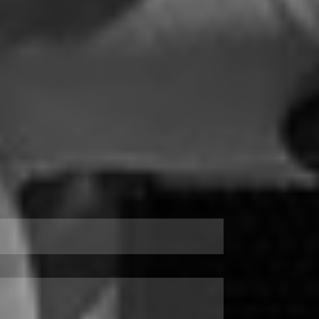
toriedad, puede favorecer las relaciones públicas y
cación
rs Universal in White
no desafinan con los valores
s, de las instituciones y de las personas
Seguir leyendo