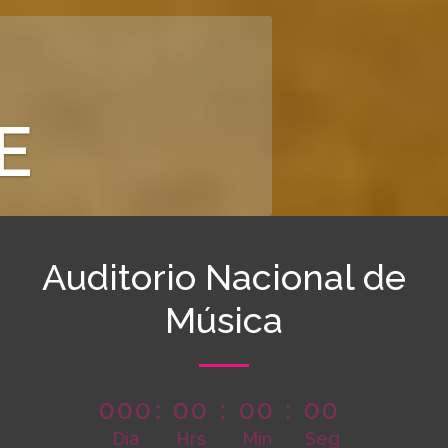
Auditorio Nacional de
Música
000
:
00
:
00
:
00
Día
Hrs
Min
Seg