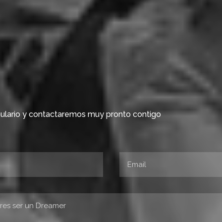
Ofrece visibilidad, no
contenidos de comuni
Los valores de
Dreame
generales de las marca
mulario y contactaremos muy pronto contigo